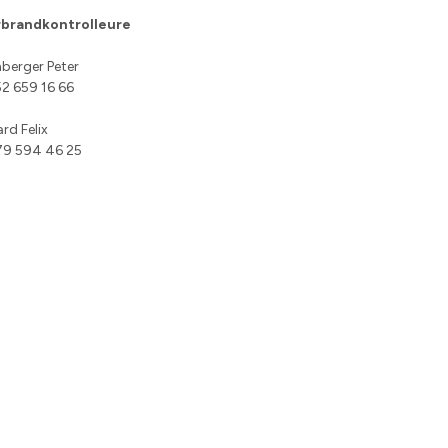
brandkontrolleure
berger Peter
52 659 16 66
rd Felix
079 594 46 25