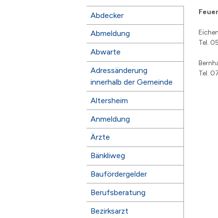
Subnavigation
Feuer
Abdecker
Eichen
Abmeldung
Tel. 0
Abwarte
Bernha
Adressänderung
Tel. 
innerhalb der Gemeinde
Altersheim
Anmeldung
Ärzte
Bänkliweg
Baufördergelder
Berufsberatung
Bezirksarzt