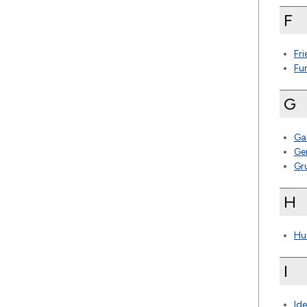
F
Fr
Fu
G
Ga
Ge
Gr
H
Hu
I
Ide