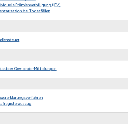
ividuelle Prämienverbilligung (IPV)
entarisation bei Todesfällen
ellensteuer
daktion Gemeinde-Mitteilungen
euererklärungsverfahren
rafregisterauszug