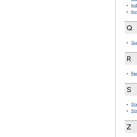
Ind
Inv
Q
Qu
R
Re
S
St
St
Z