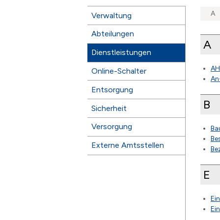
Subnavigation
A
Verwaltung
Abteilungen
A
Dienstleistungen
AH
Online-Schalter
An
Entsorgung
B
Sicherheit
Versorgung
Ba
Be
Externe Amtsstellen
Be
E
Ei
Ei