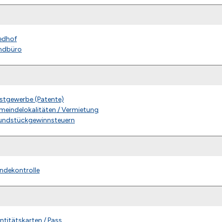
iedhof
ndbüro
stgewerbe (Patente)
meindelokalitäten / Vermietung
undstückgewinnsteuern
ndekontrolle
ntitätskarten / Pass