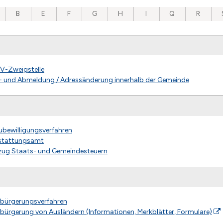
B
E
F
G
H
I
Q
R
V-Zweigstelle
- und Abmeldung / Adressänderung innerhalb der Gemeinde
ubewilligungsverfahren
stattungsamt
zug Staats- und Gemeindesteuern
nbürgerungsverfahren
nbürgerung von Ausländern (Informationen, Merkblätter, Formulare)