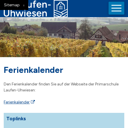
Navigieren in der Gemeinde La
Schnellnavigation
Mobiln
Home
Navigation
Inhalt
Suche
Sitemap
Ferienkalender
Den Ferienkalender finden Sie auf der Webseite der Primarschule
Laufen-Uhwiesen:
Ferienkalender
Toplinks