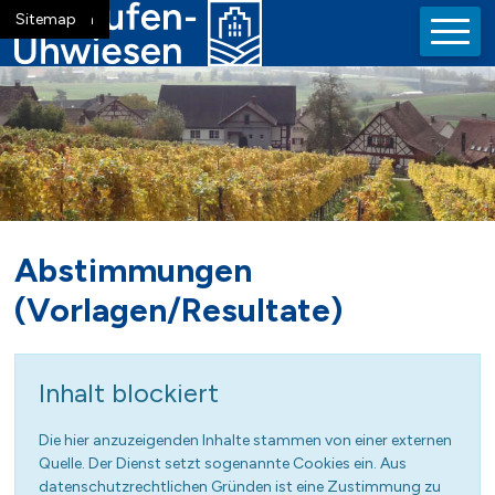
Navigieren in der Gemeinde La
Schnellnavigation
Mobiln
Home
Navigation
Inhalt
Suche
Sitemap
Abstimmungen
(Vorlagen/Resultate)
Inhalt blockiert
Die hier anzuzeigenden Inhalte stammen von einer externen
Quelle. Der Dienst setzt sogenannte Cookies ein. Aus
datenschutzrechtlichen Gründen ist eine Zustimmung zu