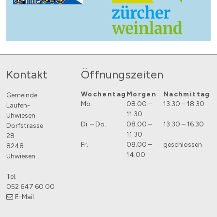
Footer
Kontakt
Öffnungszeiten
Wochentag
Morgen
Nachmittag
Gemeinde
Mo.
08.00 –
13.30 – 18.30
Laufen-
11.30
Uhwiesen
Di. – Do.
08.00 –
13.30 – 16.30
Dorfstrasse
11.30
28
Fr.
08.00 –
geschlossen
8248
14.00
Uhwiesen
Tel.
052 647 60 00
E-Mail