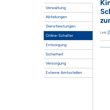
Ki
Subnavigation
Verwaltung
Sc
Abteilungen
zu
Dienstleistungen
Link:
Online-Schalter
Entsorgung
Sicherheit
Versorgung
Externe Amtsstellen