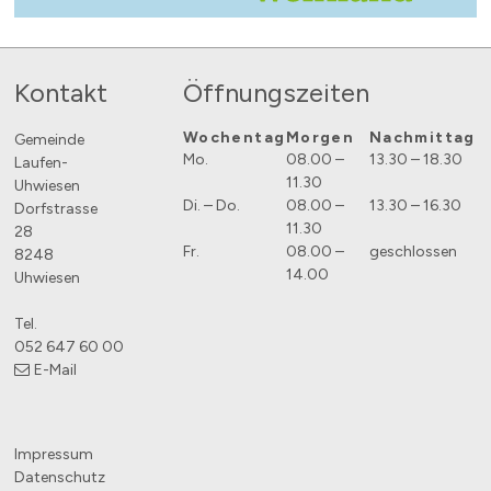
Footer
Kontakt
Öffnungszeiten
Wochentag
Morgen
Nachmittag
Gemeinde
Mo.
08.00 –
13.30 – 18.30
Laufen-
11.30
Uhwiesen
Di. – Do.
08.00 –
13.30 – 16.30
Dorfstrasse
11.30
28
Fr.
08.00 –
geschlossen
8248
14.00
Uhwiesen
Tel.
052 647 60 00
E-Mail
Impressum
Datenschutz