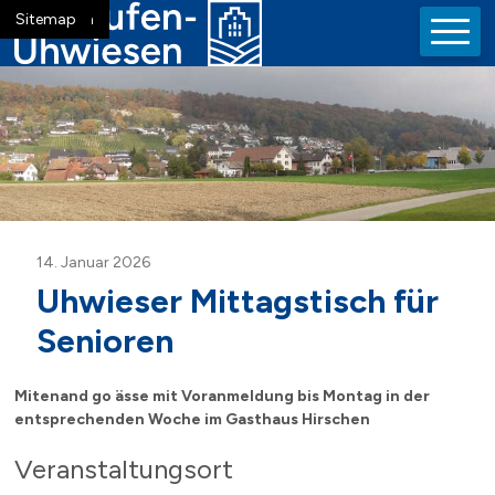
Navigieren in der Gemeinde La
Schnellnavigation
Mobiln
Home
Navigation
Inhalt
Suche
Sitemap
14. Januar 2026
Uhwieser Mittagstisch für
Senioren
Mitenand go ässe mit Voranmeldung bis Montag in der
entsprechenden Woche im Gasthaus Hirschen
Veranstaltungsort