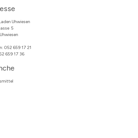
esse
Laden Uhwiesen
gasse 5
Uhwiesen
n: 052 659 17 21
52 659 17 36
nche
smittel