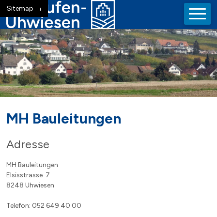
Navigieren in der Gemeinde La
Schnellnavigation
Mobiln
Home
Navigation
Inhalt
Suche
Sitemap
MH Bauleitungen
Adresse
MH Bauleitungen
Elsisstrasse 7
8248 Uhwiesen
Telefon: 052 649 40 00