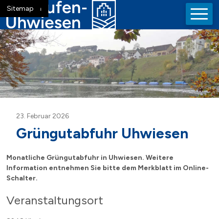
Navigieren in der Gemeinde La
Schnellnavigation
Mobiln
Home
Navigation
Inhalt
Suche
Sitemap
23. Februar 2026
Grüngutabfuhr Uhwiesen
Monatliche Grüngutabfuhr in Uhwiesen. Weitere
Information entnehmen Sie bitte dem Merkblatt im Online-
Schalter.
Veranstaltungsort