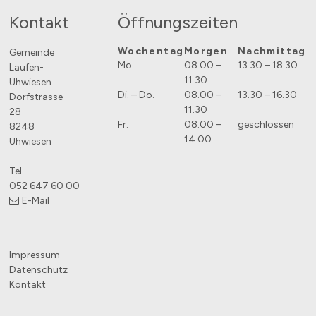
Footer
Kontakt
Öffnungszeiten
Wochentag
Morgen
Nachmittag
Gemeinde
Mo.
08.00 –
13.30 – 18.30
Laufen-
11.30
Uhwiesen
Di. – Do.
08.00 –
13.30 – 16.30
Dorfstrasse
11.30
28
Fr.
08.00 –
geschlossen
8248
14.00
Uhwiesen
Tel.
052 647 60 00
E-Mail
Impressum
Datenschutz
Kontakt